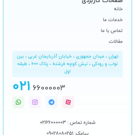
صفحات کاربردی
خانه
خدمات ما
تماس با ما
مقالات
تهران ، میدان جمهوری ، خیابان آذربایجان غربی ، بین
نواب و رودکی ، نبش کوچه فرشته ، پلاک 600 ، طبقه
اول
021
66000003
شماره تماس : 02166000003
پیامک: 09028080251