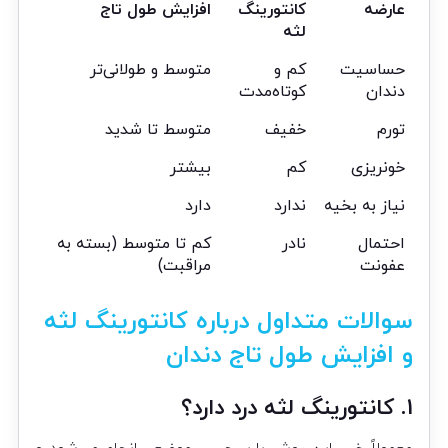
عارضه
کانتورینگ
افزایش طول تاج
لثه
حساسیت
کم و
متوسط و طولانی‌تر
دندان
کوتاه‌مدت
تورم
خفیف
متوسط تا شدید
خونریزی
کم
بیشتر
نیاز به بخیه
ندارد
دارد
احتمال
نادر
کم تا متوسط (بسته به
عفونت
مراقبت)
سوالات متداول درباره کانتورینگ لثه
و افزایش طول تاج دندان
1. کانتورینگ لثه درد دارد؟