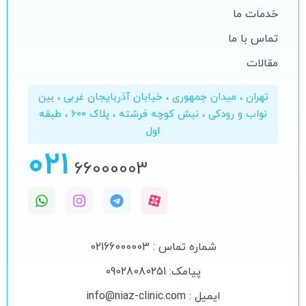
خدمات ما
تماس با ما
مقالات
تهران ، میدان جمهوری ، خیابان آذربایجان غربی ، بین
نواب و رودکی ، نبش کوچه فرشته ، پلاک 600 ، طبقه
اول
021
66000003
شماره تماس : 02166000003
پیامک: 09028080251
ایمیل : info@niaz-clinic.com