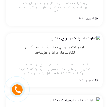
می‌تواند با استفاده از بریج‌ دندان یا پل دندان، این فضاها
را پر کند. بریج دندان، یک دندان مصنوعی (پونتیك) است
که…
09 بهمن 1403
ایمپلنت یا بریج دندان؟ مقایسه کامل
تفاوت‌ها، مزایا و هزینه‌ها
کدام بهتر است: ایمپلنت دندان یا بریج؟ از دست دادن
دندان بسیار شایع است. تخمین زده می‌شود که 69 درصد
از بزرگسالان 35 تا 44 ساله حداقل یک دندان دائمی…
09 بهمن 1403