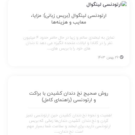
ارتودنسی لینگوال (بریس زبانی): مزایا،
معایب و هزینه‌ها
تمایل به لبخندی سالم و زیبا در حال حاضر حدود 4 میلیون
نفر را در کانادا و ایالات متحده انگیزه می دهد تا دندان
های خود را با بریس های…
26 بهمن 1403
روش صحیح نخ دندان کشیدن با براکت
و ارتودنسی (راهنمای کامل)
اهمیت و نحوه نخ دندان کشیدن حین ارتودنسی تمیز
کردن و نخ دندان کشیدن دندان‌ها زمانی که بریس
ارتودنسی دارید، برای لبخند و سلامت شما بسیار مهم
است. نخ دندان،…